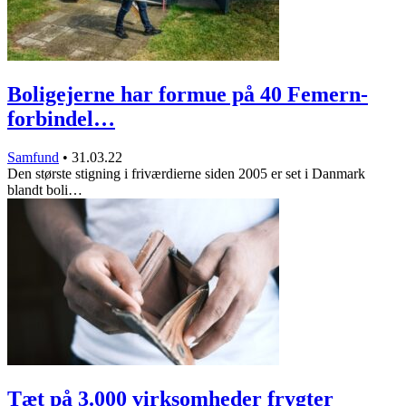
Boligejerne har formue på 40 Femern-
forbindel…
Samfund
•
31.03.22
Den største stigning i friværdierne siden 2005 er set i Danmark
blandt boli…
Tæt på 3.000 virksomheder frygter