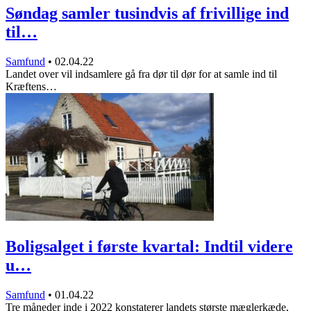
Søndag samler tusindvis af frivillige ind
til…
Samfund
•
02.04.22
Landet over vil indsamlere gå fra dør til dør for at samle ind til
Kræftens…
Boligsalget i første kvartal: Indtil videre
u…
Samfund
•
01.04.22
Tre måneder inde i 2022 konstaterer landets største mæglerkæde,