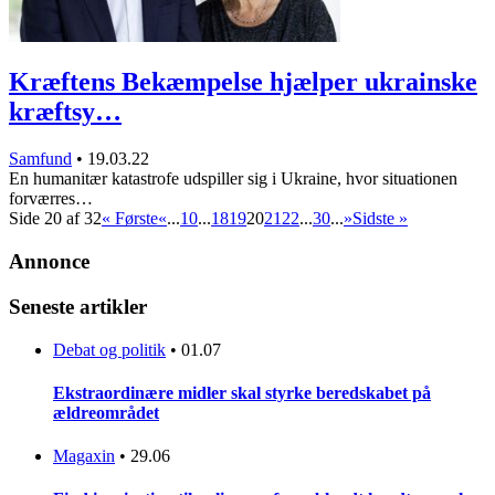
Kræftens Bekæmpelse hjælper ukrainske
kræftsy…
Samfund
•
19.03.22
En humanitær katastrofe udspiller sig i Ukraine, hvor situationen
forværres…
Side 20 af 32
« Første
«
...
10
...
18
19
20
21
22
...
30
...
»
Sidste »
Annonce
Seneste artikler
Debat og politik
•
01.07
Ekstraordinære midler skal styrke beredskabet på
ældreområdet
Magaxin
•
29.06