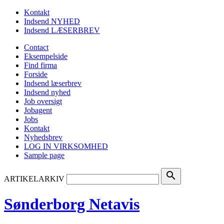
Kontakt
Indsend NYHED
Indsend LÆSERBREV
Contact
Eksempelside
Find firma
Forside
Indsend læserbrev
Indsend nyhed
Job oversigt
Jobagent
Jobs
Kontakt
Nyhedsbrev
LOG IN VIRKSOMHED
Sample page
search
ARTIKELARKIV
Sønderborg Netavis