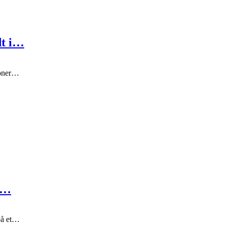
dt i…
soner…
se…
 på et…