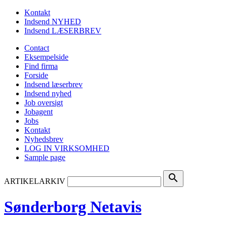
Kontakt
Indsend NYHED
Indsend LÆSERBREV
Contact
Eksempelside
Find firma
Forside
Indsend læserbrev
Indsend nyhed
Job oversigt
Jobagent
Jobs
Kontakt
Nyhedsbrev
LOG IN VIRKSOMHED
Sample page
search
ARTIKELARKIV
Sønderborg Netavis