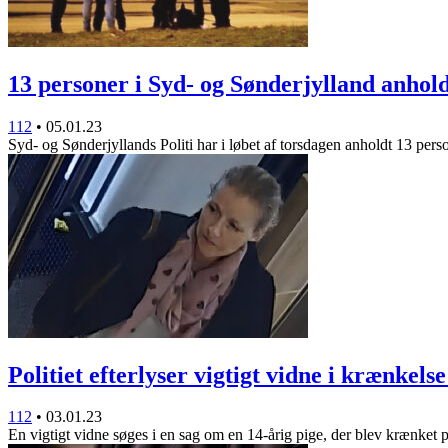
13 personer i Syd- og Sønderjylland anhol
112
•
05.01.23
Syd- og Sønderjyllands Politi har i løbet af torsdagen anholdt 13 per
Politiet efterlyser vigtigt vidne i krænkel
112
•
03.01.23
En vigtigt vidne søges i en sag om en 14-årig pige, der blev krænket