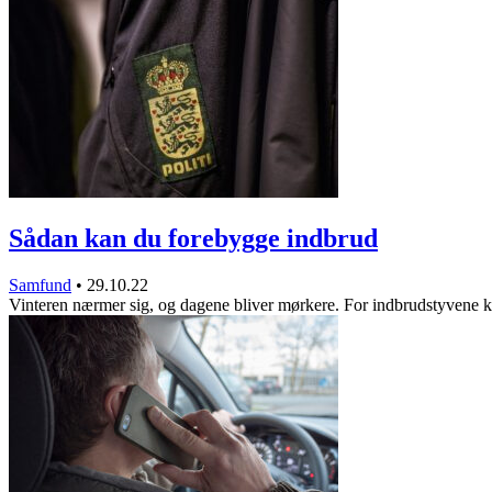
Sådan kan du forebygge indbrud
Samfund
•
29.10.22
Vinteren nærmer sig, og dagene bliver mørkere. For indbrudstyven