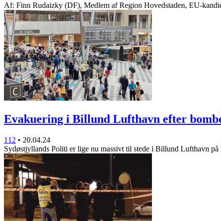
Af: Finn Rudaizky (DF), Medlem af Region Hovedstaden, EU-kand
Evakuering i Billund Lufthavn efter bom
112
•
20.04.24
Sydøstjyllands Politi er lige nu massivt til stede i Billund Lufthavn p