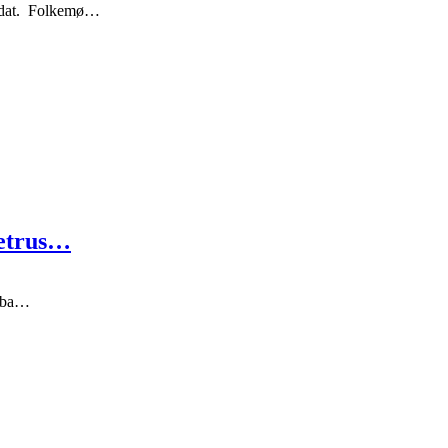
idat. Folkemø…
betrus…
å ba…