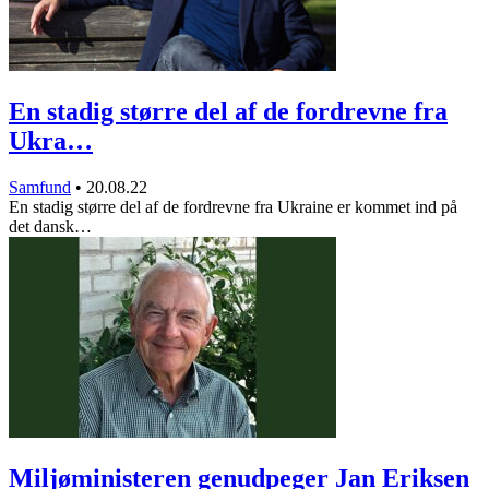
En stadig større del af de fordrevne fra
Ukra…
Samfund
•
20.08.22
En stadig større del af de fordrevne fra Ukraine er kommet ind på
det dansk…
Miljøministeren genudpeger Jan Eriksen