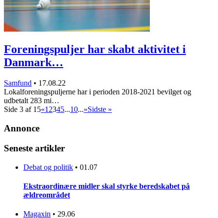
Foreningspuljer har skabt aktivitet i
Danmark…
Samfund
•
17.08.22
Lokalforeningspuljerne har i perioden 2018-2021 bevilget og
udbetalt 283 mi…
Side 3 af 15
«
1
2
3
4
5
...
10
...
»
Sidste »
Annonce
Seneste artikler
Debat og politik
•
01.07
Ekstraordinære midler skal styrke beredskabet på
ældreområdet
Magaxin
•
29.06