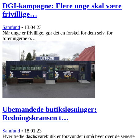
DGI-kampagne: Flere unge skal være
frivillige…
Samfund
•
13.04.23
Når unge er frivillige, gør det en forskel for dem selv, for
foreningerne o…
Ubemandede butiksløsninger:
Redningskransen t…
Samfund
•
18.01.23
Hver tredje dagligvarebutik er forsvundet i små byer over de seneste