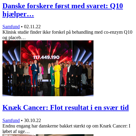
Danske forskere først med svaret: Q10
hjælper…
Samfund
•
02.11.22
Klinisk studie finder ikke forskel på behandling med co-enzym Q10
og placeb…
Knæk Cancer: Flot resultat i en svær tid
Samfund
•
30.10.22
Endnu engang har danskerne bakket stærkt op om Knæk Cancer: I
løbet af uge…