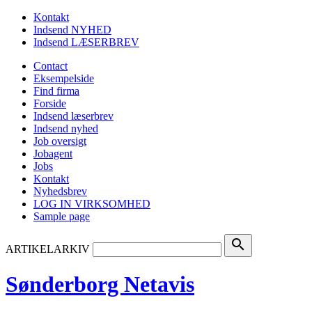
Kontakt
Indsend NYHED
Indsend LÆSERBREV
Contact
Eksempelside
Find firma
Forside
Indsend læserbrev
Indsend nyhed
Job oversigt
Jobagent
Jobs
Kontakt
Nyhedsbrev
LOG IN VIRKSOMHED
Sample page
search
ARTIKELARKIV
Sønderborg Netavis