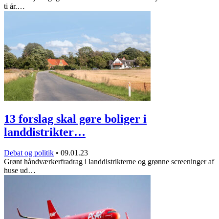
ti år.…
13 forslag skal gøre boliger i
landdistrikter…
Debat og politik
•
09.01.23
Grønt håndværkerfradrag i landdistrikterne og grønne screeninger af
huse ud…