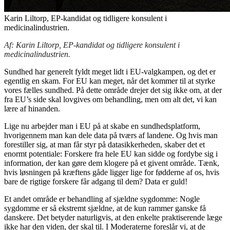
Karin Liltorp, EP-kandidat og tidligere konsulent i
medicinalindustrien.
Af: Karin Liltorp, EP-kandidat og tidligere konsulent i
medicinalindustrien.
Sundhed har generelt fyldt meget lidt i EU-valgkampen, og det er
egentlig en skam. For EU kan meget, når det kommer til at styrke
vores fælles sundhed. På dette område drejer det sig ikke om, at der
fra EU’s side skal lovgives om behandling, men om alt det, vi kan
lære af hinanden.
Lige nu arbejder man i EU på at skabe en sundhedsplatform,
hvorigennem man kan dele data på tværs af landene. Og hvis man
forestiller sig, at man får styr på datasikkerheden, skaber det et
enormt potentiale: Forskere fra hele EU kan sidde og fordybe sig i
information, der kan gøre dem klogere på et givent område. Tænk,
hvis løsningen på kræftens gåde ligger lige for fødderne af os, hvis
bare de rigtige forskere får adgang til dem? Data er guld!
Et andet område er behandling af sjældne sygdomme: Nogle
sygdomme er så ekstremt sjældne, at de kun rammer ganske få
danskere. Det betyder naturligvis, at den enkelte praktiserende læge
ikke har den viden, der skal til. I Moderaterne foreslår vi, at de