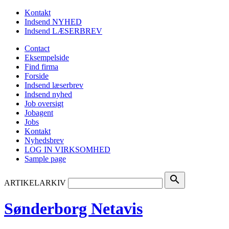
Kontakt
Indsend NYHED
Indsend LÆSERBREV
Contact
Eksempelside
Find firma
Forside
Indsend læserbrev
Indsend nyhed
Job oversigt
Jobagent
Jobs
Kontakt
Nyhedsbrev
LOG IN VIRKSOMHED
Sample page
search
ARTIKELARKIV
Sønderborg Netavis