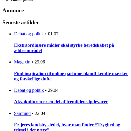
Annonce
Seneste artikler
Debat og politik
•
01.07
Ekstraordinære midler skal styrke beredskabet på
ældreområdet
Magaxin
•
29.06
Find inspiration til online parfume blandt kendte mærker
og forskellige dufte
Debat og politik
•
29.04
Akvakulturen er en del af fremtidens fødevarer
Samfund
•
22.04
Er jeres landsby stedet, hvor man finder “Tryghed og
trivsel i det nære”