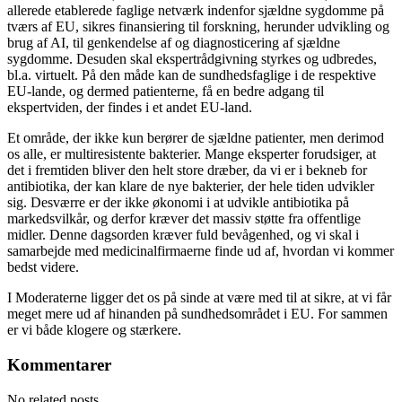
allerede etablerede faglige netværk indenfor sjældne sygdomme på
tværs af EU, sikres finansiering til forskning, herunder udvikling og
brug af AI, til genkendelse af og diagnosticering af sjældne
sygdomme. Desuden skal ekspertrådgivning styrkes og udbredes,
bl.a. virtuelt. På den måde kan de sundhedsfaglige i de respektive
EU-lande, og dermed patienterne, få en bedre adgang til
ekspertviden, der findes i et andet EU-land.
Et område, der ikke kun berører de sjældne patienter, men derimod
os alle, er multiresistente bakterier. Mange eksperter forudsiger, at
det i fremtiden bliver den helt store dræber, da vi er i bekneb for
antibiotika, der kan klare de nye bakterier, der hele tiden udvikler
sig. Desværre er der ikke økonomi i at udvikle antibiotika på
markedsvilkår, og derfor kræver det massiv støtte fra offentlige
midler. Denne dagsorden kræver fuld bevågenhed, og vi skal i
samarbejde med medicinalfirmaerne finde ud af, hvordan vi kommer
bedst videre.
I Moderaterne ligger det os på sinde at være med til at sikre, at vi får
meget mere ud af hinanden på sundhedsområdet i EU. For sammen
er vi både klogere og stærkere.
Kommentarer
No related posts.