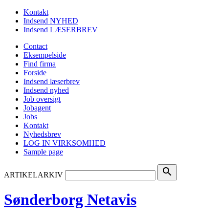
Kontakt
Indsend NYHED
Indsend LÆSERBREV
Contact
Eksempelside
Find firma
Forside
Indsend læserbrev
Indsend nyhed
Job oversigt
Jobagent
Jobs
Kontakt
Nyhedsbrev
LOG IN VIRKSOMHED
Sample page
search
ARTIKELARKIV
Sønderborg Netavis