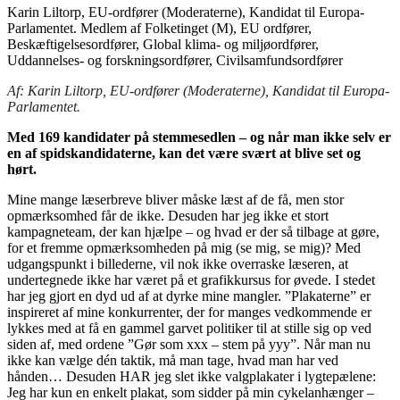
Karin Liltorp, EU-ordfører (Moderaterne), Kandidat til Europa-
Parlamentet. Medlem af Folketinget (M), EU ordfører,
Beskæftigelsesordfører, Global klima- og miljøordfører,
Uddannelses- og forskningsordfører, Civilsamfundsordfører
Af: Karin Liltorp, EU-ordfører (Moderaterne), Kandidat til Europa-
Parlamentet.
Med 169 kandidater på stemmesedlen – og når man ikke selv er
en af spidskandidaterne, kan det være svært at blive set og
hørt.
Mine mange læserbreve bliver måske læst af de få, men stor
opmærksomhed får de ikke. Desuden har jeg ikke et stort
kampagneteam, der kan hjælpe – og hvad er der så tilbage at gøre,
for et fremme opmærksomheden på mig (se mig, se mig)? Med
udgangspunkt i billederne, vil nok ikke overraske læseren, at
undertegnede ikke har været på et grafikkursus for øvede. I stedet
har jeg gjort en dyd ud af at dyrke mine mangler. ”Plakaterne” er
inspireret af mine konkurrenter, der for manges vedkommende er
lykkes med at få en gammel garvet politiker til at stille sig op ved
siden af, med ordene ”Gør som xxx – stem på yyy”. Når man nu
ikke kan vælge dén taktik, må man tage, hvad man har ved
hånden… Desuden HAR jeg slet ikke valgplakater i lygtepælene:
Jeg har kun en enkelt plakat, som sidder på min cykelanhænger –