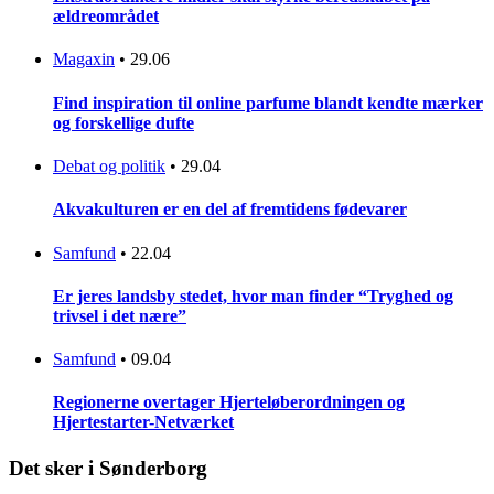
ældreområdet
Magaxin
•
29.06
Find inspiration til online parfume blandt kendte mærker
og forskellige dufte
Debat og politik
•
29.04
Akvakulturen er en del af fremtidens fødevarer
Samfund
•
22.04
Er jeres landsby stedet, hvor man finder “Tryghed og
trivsel i det nære”
Samfund
•
09.04
Regionerne overtager Hjerteløberordningen og
Hjertestarter-Netværket
Det sker i Sønderborg