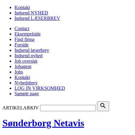
Kontakt
Indsend NYHED
Indsend LÆSERBREV
Contact
Eksempelside
Find firma
Forside
Indsend læserbrev
Indsend nyhed
Job oversigt
Jobagent
Jobs
Kontakt
Nyhedsbrev
LOG IN VIRKSOMHED
Sample page
search
ARTIKELARKIV
Sønderborg Netavis