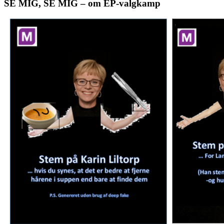
SE MIG, SE MIG – om EP-valgkamp