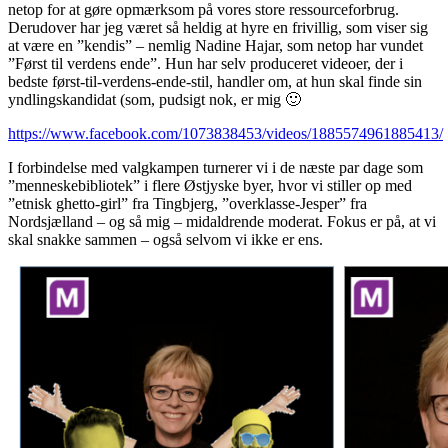
netop for at gøre opmærksom på vores store ressourceforbrug.
Derudover har jeg været så heldig at hyre en frivillig, som viser sig
at være en ”kendis” – nemlig Nadine Hajar, som netop har vundet
”Først til verdens ende”. Hun har selv produceret videoer, der i
bedste først-til-verdens-ende-stil, handler om, at hun skal finde sin
yndlingskandidat (som, pudsigt nok, er mig 🙂
https://www.facebook.com/1073838453/videos/1885574961885413/
I forbindelse med valgkampen turnerer vi i de næste par dage som
”menneskebibliotek” i flere Østjyske byer, hvor vi stiller op med
”etnisk ghetto-girl” fra Tingbjerg, ”overklasse-Jesper” fra
Nordsjælland – og så mig – midaldrende moderat. Fokus er på, at vi
skal snakke sammen – også selvom vi ikke er ens.