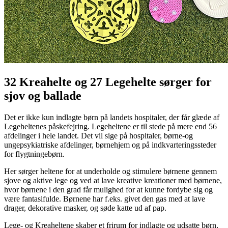
32 Kreahelte og 27 Legehelte sørger for
sjov og ballade
Det er ikke kun indlagte børn på landets hospitaler, der får glæde af
Legeheltenes påskefejring. Legeheltene er til stede på mere end 56
afdelinger i hele landet. Det vil sige på hospitaler, børne-og
ungepsykiatriske afdelinger, børnehjem og på indkvarteringssteder
for flygtningebørn.
Her sørger heltene for at underholde og stimulere børnene gennem
sjove og aktive lege og ved at lave kreative kreationer med børnene,
hvor børnene i den grad får mulighed for at kunne fordybe sig og
være fantasifulde. Børnene har f.eks. givet den gas med at lave
drager, dekorative masker, og søde katte ud af pap.
Lege- og Kreaheltene skaber et frirum for indlagte og udsatte børn,