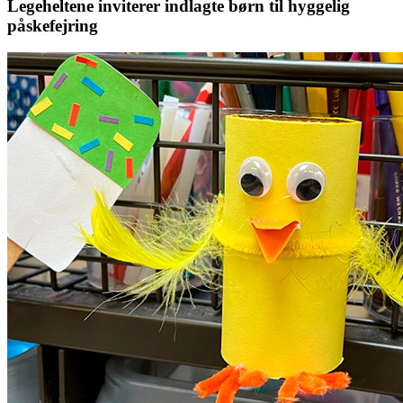
Legeheltene inviterer indlagte børn til hyggelig
påskefejring