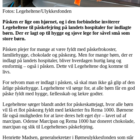
Fotos: Legeheltene/Ulykkesfonden
Påsken er lige om hjørnet, og i den forbindelse inviterer
Legeheltene til påskefejring på landets hospitaler for indlagte
børn. Der er lagt op til hygge og sjove lege for såvel små som
store børn.
Påsken plejer for mange at være fyldt med påskefrokoster,
familiehygge, chokolade og påskeæg. Men for mange børn, der er
indlagt på landets hospitaler, bliver hverdagen hurtig lang og
ensformig – også i påsken. Dette vil Legeheltene dog komme til
livs.
For selvom man er indlagt i påsken, så skal man ikke gå glip af den
årlige påskehygge. Legeheltene vil sørge for, at alle børn får en god
påske fyldt med hygge, fællesskab og lækre godter.
Legeheltene sørger blandt andet for påskeskattejagt, hvor alle børn
vil få et flot påskeæg fyldt med lækkerier fra Rema 1000. Børnene
får også muligheden for at lave deres helt eget dyr – lavet ud af
marcipan. Odense Marcipan og Rema 1000 har doneret chokolade,
marcipan og slik til Legeheltenes påskefejring.
Henriette Madsen, generalsekretær i Børneulykkesfonden som står