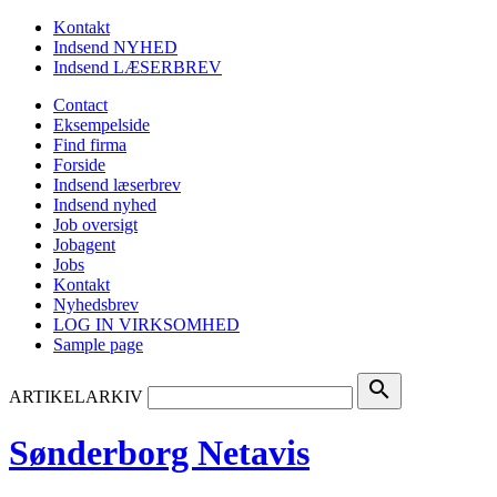
Kontakt
Indsend NYHED
Indsend LÆSERBREV
Contact
Eksempelside
Find firma
Forside
Indsend læserbrev
Indsend nyhed
Job oversigt
Jobagent
Jobs
Kontakt
Nyhedsbrev
LOG IN VIRKSOMHED
Sample page
search
ARTIKELARKIV
Sønderborg Netavis