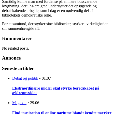
Samtidig kunne man med fordel se på en mere tidssvarende
lovgivning, der i højere grad understøtter det opsøgende og
debatskabende arbejde, som i dag er en nødvendig del af
bibliotekets demokratiske rolle.
For et samfund, der styrker sine biblioteker, styrker i virkeligheden
sin sammenhængskraft.
Kommentarer
No related posts.
Annonce
Seneste artikler
Debat og politik
•
01.07
Ekstraordinære midler skal styrke beredskabet på
ældreområdet
Magaxin
•
29.06
Find inspiration til online parfume blandt kendte mærker