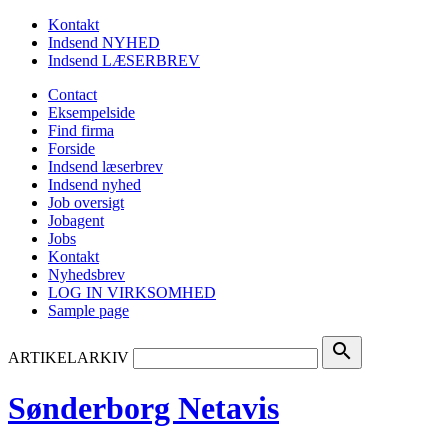
Kontakt
Indsend NYHED
Indsend LÆSERBREV
Contact
Eksempelside
Find firma
Forside
Indsend læserbrev
Indsend nyhed
Job oversigt
Jobagent
Jobs
Kontakt
Nyhedsbrev
LOG IN VIRKSOMHED
Sample page
search
ARTIKELARKIV
Sønderborg Netavis