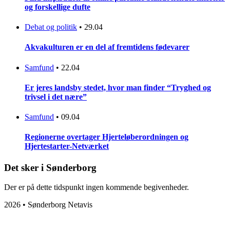
og forskellige dufte
Debat og politik
•
29.04
Akvakulturen er en del af fremtidens fødevarer
Samfund
•
22.04
Er jeres landsby stedet, hvor man finder “Tryghed og
trivsel i det nære”
Samfund
•
09.04
Regionerne overtager Hjerteløberordningen og
Hjertestarter-Netværket
Det sker i Sønderborg
Der er på dette tidspunkt ingen kommende begivenheder.
2026 • Sønderborg Netavis