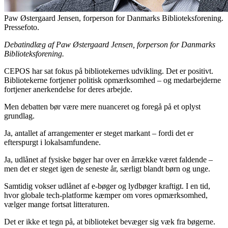
Paw Østergaard Jensen, forperson for Danmarks Biblioteksforening.
Pressefoto.
Debatindlæg af Paw Østergaard Jensen, forperson for Danmarks
Biblioteksforening.
CEPOS har sat fokus på bibliotekernes udvikling. Det er positivt.
Bibliotekerne fortjener politisk opmærksomhed – og medarbejderne
fortjener anerkendelse for deres arbejde.
Men debatten bør være mere nuanceret og foregå på et oplyst
grundlag.
Ja, antallet af arrangementer er steget markant – fordi det er
efterspurgt i lokalsamfundene.
Ja, udlånet af fysiske bøger har over en årrække været faldende –
men det er steget igen de seneste år, særligt blandt børn og unge.
Samtidig vokser udlånet af e-bøger og lydbøger kraftigt. I en tid,
hvor globale tech-platforme kæmper om vores opmærksomhed,
vælger mange fortsat litteraturen.
Det er ikke et tegn på, at biblioteket bevæger sig væk fra bøgerne.