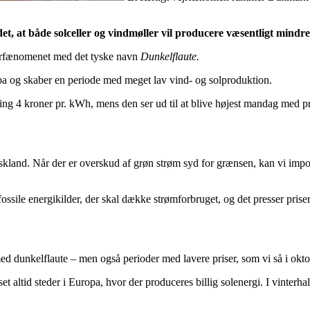
et, at både solceller og vindmøller vil producere væsentligt mindr
ejrfænomenet med det tyske navn
Dunkelflaute.
opa og skaber en periode med meget lav vind- og solproduktion.
ing 4 kroner pr. kWh, mens den ser ud til at blive højest mandag med pr
nd. Når der er overskud af grøn strøm syd for grænsen, kan vi importer
ossile energikilder, der skal dække strømforbruget, og det presser priser
ed dunkelflaute – men også perioder med lavere priser, som vi så i okt
et altid steder i Europa, hvor der produceres billig solenergi. I vinterhalv