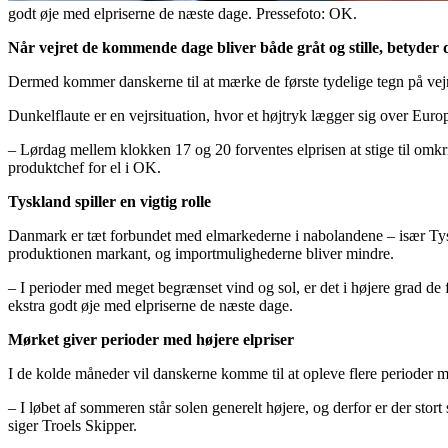
godt øje med elpriserne de næste dage. Pressefoto: OK.
Når vejret de kommende dage bliver både gråt og stille, betyder d
Dermed kommer danskerne til at mærke de første tydelige tegn på v
Dunkelflaute er en vejrsituation, hvor et højtryk lægger sig over Eur
– Lørdag mellem klokken 17 og 20 forventes elprisen at stige til omkr
produktchef for el i OK.
Tyskland spiller en vigtig rolle
Danmark er tæt forbundet med elmarkederne i nabolandene – især Tyskla
produktionen markant, og importmulighederne bliver mindre.
– I perioder med meget begrænset vind og sol, er det i højere grad de f
ekstra godt øje med elpriserne de næste dage.
Mørket giver perioder med højere elpriser
I de kolde måneder vil danskerne komme til at opleve flere perioder m
– I løbet af sommeren står solen generelt højere, og derfor er der stort s
siger Troels Skipper.