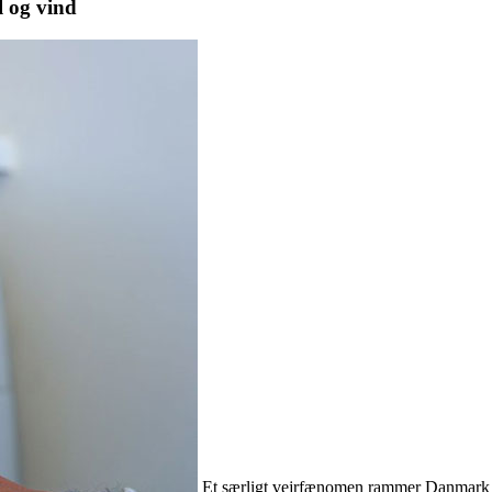
 og vind
Et særligt vejrfænomen rammer Danmark og