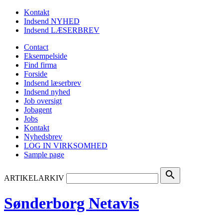
Kontakt
Indsend NYHED
Indsend LÆSERBREV
Contact
Eksempelside
Find firma
Forside
Indsend læserbrev
Indsend nyhed
Job oversigt
Jobagent
Jobs
Kontakt
Nyhedsbrev
LOG IN VIRKSOMHED
Sample page
search
ARTIKELARKIV
Sønderborg Netavis