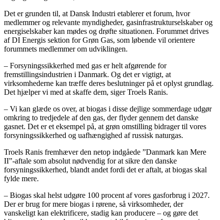
Det er grunden til, at Dansk Industri etablerer et forum, hvor
medlemmer og relevante myndigheder, gasinfrastrukturselskaber og
energiselskaber kan mødes og drøfte situationen. Forummet drives
af DI Energis sektion for Grøn Gas, som løbende vil orientere
forummets medlemmer om udviklingen.
– Forsyningssikkerhed med gas er helt afgørende for
fremstillingsindustrien i Danmark. Og det er vigtigt, at
virksomhederne kan træffe deres beslutninger på et oplyst grundlag.
Det hjælper vi med at skaffe dem, siger Troels Ranis.
– Vi kan glæde os over, at biogas i disse dejlige sommerdage udgør
omkring to tredjedele af den gas, der flyder gennem det danske
gasnet. Det er et eksempel på, at grøn omstilling bidrager til vores
forsyningssikkerhed og uafhængighed af russisk naturgas.
Troels Ranis fremhæver den netop indgåede ”Danmark kan Mere
II”-aftale som absolut nødvendig for at sikre den danske
forsyningssikkerhed, blandt andet fordi det er aftalt, at biogas skal
fylde mere.
– Biogas skal helst udgøre 100 procent af vores gasforbrug i 2027.
Der er brug for mere biogas i rørene, så virksomheder, der
vanskeligt kan elektrificere, stadig kan producere – og gøre det