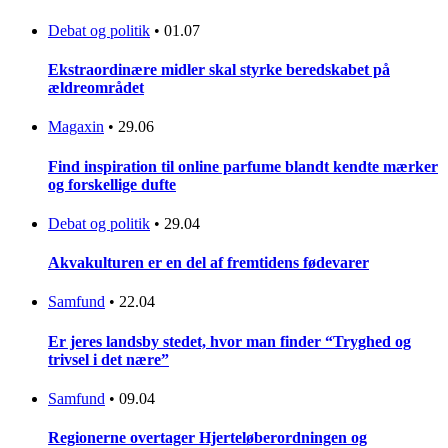
Debat og politik
•
01.07
Ekstraordinære midler skal styrke beredskabet på
ældreområdet
Magaxin
•
29.06
Find inspiration til online parfume blandt kendte mærker
og forskellige dufte
Debat og politik
•
29.04
Akvakulturen er en del af fremtidens fødevarer
Samfund
•
22.04
Er jeres landsby stedet, hvor man finder “Tryghed og
trivsel i det nære”
Samfund
•
09.04
Regionerne overtager Hjerteløberordningen og