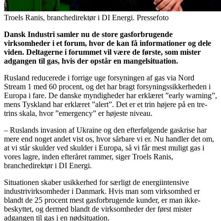
Troels Ranis, branchedirektør i DI Energi. Pressefoto
Dansk Industri samler nu de store gasforbrugende
virksomheder i et forum, hvor de kan få informationer og dele
viden. Deltagerne i forummet vil være de første, som mister
adgangen til gas, hvis der opstår en mangelsituation.
Rusland reducerede i forrige uge forsyningen af gas via Nord
Stream 1 med 60 procent, og det har bragt forsyningssikkerheden i
Europa i fare. De danske myndigheder har erklæret ”early warning”,
mens Tyskland har erklæret ”alert”. Det er et trin højere på en tre-
trins skala, hvor ”emergency” er højeste niveau.
– Ruslands invasion af Ukraine og den efterfølgende gaskrise har
mere end noget andet vist os, hvor sårbare vi er. Nu handler det om,
at vi står skulder ved skulder i Europa, så vi får mest muligt gas i
vores lagre, inden efteråret rammer, siger Troels Ranis,
branchedirektør i DI Energi.
Situationen skaber usikkerhed for særligt de energiintensive
industrivirksomheder i Danmark. Hvis man som virksomhed er
blandt de 25 procent mest gasforbrugende kunder, er man ikke-
beskyttet, og dermed blandt de virksomheder der først mister
adgangen til gas i en nødsituation.