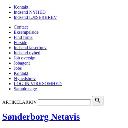
Kontakt
Indsend NYHED
Indsend LÆSERBREV
Contact
Eksempelside
Find firma
Forside
Indsend læserbrev
Indsend nyhed
Job oversigt
Jobagent
Jobs
Kontakt
Nyhedsbrev
LOG IN VIRKSOMHED
Sample page
search
ARTIKELARKIV
Sønderborg Netavis