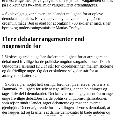
er mest enige med på valgdagen, den 29. januar. Valgaftenen sendes
på Folketingets tv-kanal, hvor valgresultatet offentliggøres.
– Skolevalget giver elever i hele landet mulighed for at opleve
demokrati i praksis. Eleverne øver sig i at være uenige på en
ordentlig måde. Jeg er glad for at omkring 700 skoler er med, siger
børne- og undervisningsminister Mattias Tesfaye.
Flere debatarrangementer end
nogensinde før
I Skolevalgs tredje uge har skolerne mulighed for at arrangere en
debat med frivillige fra de politiske ungdomsorganisationer. Dansk
Ungdoms Fællesråd (DUF) står for koordineringen mellem skolerne
og de frivillige unge. Og det er skolerne selv, der står for at
arrangere debatterne.
– Skolevalg er noget helt særligt, fordi det giver elever på tværs af
Danmark, mulighed for selv at tage stilling, danne holdninger og
tage aktiv del i demokratiet. Det kræver stort engagement fra mange
unge frivillige debattører fra de politiske ungdomsorganisationer,
som rejser rundt i landet, tager debatterne og møder eleverne i
øjenhøjde. Det er afgørende for udviklingen af vores demokrati, at
der lægges tid og kræfter i at danne demokrater til både nutiden og