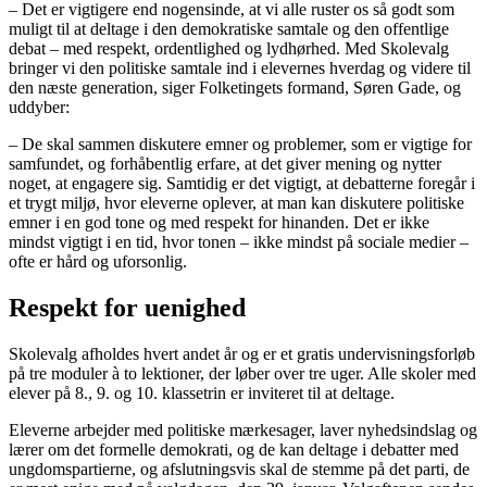
– Det er vigtigere end nogensinde, at vi alle ruster os så godt som
muligt til at deltage i den demokratiske samtale og den offentlige
debat – med respekt, ordentlighed og lydhørhed. Med Skolevalg
bringer vi den politiske samtale ind i elevernes hverdag og videre til
den næste generation, siger Folketingets formand, Søren Gade, og
uddyber:
– De skal sammen diskutere emner og problemer, som er vigtige for
samfundet, og forhåbentlig erfare, at det giver mening og nytter
noget, at engagere sig. Samtidig er det vigtigt, at debatterne foregår i
et trygt miljø, hvor eleverne oplever, at man kan diskutere politiske
emner i en god tone og med respekt for hinanden. Det er ikke
mindst vigtigt i en tid, hvor tonen – ikke mindst på sociale medier –
ofte er hård og uforsonlig.
Respekt for uenighed
Skolevalg afholdes hvert andet år og er et gratis undervisningsforløb
på tre moduler à to lektioner, der løber over tre uger. Alle skoler med
elever på 8., 9. og 10. klassetrin er inviteret til at deltage.
Eleverne arbejder med politiske mærkesager, laver nyhedsindslag og
lærer om det formelle demokrati, og de kan deltage i debatter med
ungdomspartierne, og afslutningsvis skal de stemme på det parti, de