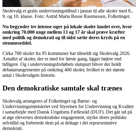
Skolevalg et gratis undervisningstilbud i januar til alle skoler med 8.,
9. og 10. klasse. Foto: Astrid Maria Busse Rasmussen, Folketinget.
Nu begynder tre intense uger på lokale skoler landet over, hvor
omkring 70.000 unge mellem 13 og 17 år skal prøve kræfter
med politik og demokrati og til sidst sætte deres kryds på en
stemmeseddel.
Cirka 700 skoler fra 95 kommuner har tilmeldt sig Skolevalg 2026.
Antallet af skoler, der er med for første gang, ligger højere end
tidligere. Og i undervisningsforløbets slutspurt bliver der holdt
debatarrangementer på omkring 400 skoler, hvilket er det største
antal i Skolevalgets historie.
Den demokratiske samtale skal trænes
Skolevalg arrangeres af Folketinget og Børne- og
Undervisningsministeriet ved Styrelsen for Undervisning og Kvalitet
i samarbejde med Dansk Ungdoms Fællesråd (DUF). Det går ud på
at øge elevernes demokratiske engagement, styrke deres politiske
selvtillid og forberede dem på at deltage i det repræsentative
demokrati.