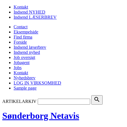
Kontakt
Indsend NYHED
Indsend LÆSERBREV
Contact
Eksempelside
Find firma
Forside
Indsend læserbrev
Indsend nyhed
Job oversigt
Jobagent
Jobs
Kontakt
Nyhedsbrev
LOG IN VIRKSOMHED
Sample page
search
ARTIKELARKIV
Sønderborg Netavis